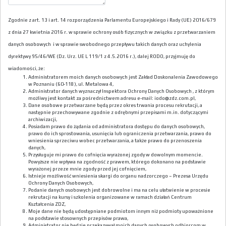
Zgodnie z art. 13 i art. 14 rozporządzenia Parlamentu Europejskiego i Rady (UE) 2016/679
z dnia 27 kwietnia 2016 r. w sprawie ochrony osób fizycznych w związku z przetwarzaniem
danych osobowych i w sprawie swobodnego przepływu takich danych oraz uchylenia
dyrektywy 95/46/WE (Dz. Urz. UE L 119/1 z 4.5.2016 r.), dalej RODO, przyjmuję do
wiadomości, że:
Administratorem moich danych osobowych jest Zakład Doskonalenia Zawodowego
w Poznaniu (60-118), ul. Metalowa 4,
Administrator danych wyznaczył Inspektora Ochrony Danych Osobowych , z którym
możliwy jest kontakt za pośrednictwem adresu e-mail: iodo@zdz.com.pl,
Dane osobowe przetwarzane będą przez okres trwania procesu rekrutacji, a
następnie przechowywane zgodnie z odrębnymi przepisami m.in. dotyczącymi
archiwizacji,
Posiadam prawo do żądania od administratora dostępu do danych osobowych,
prawo do ich sprostowania, usunięcia lub ograniczenia przetwarzania, prawo do
wniesienia sprzeciwu wobec przetwarzania, a także prawo do przenoszenia
danych,
Przysługuje mi prawo do cofnięcia wyrażonej zgody w dowolnym momencie.
Powyższe nie wpływa na zgodność z prawem, którego dokonano na podstawie
wyrażonej przeze mnie zgody przed jej cofnięciem,
Istnieje możliwość wniesienia skargi do organu nadzorczego – Prezesa Urzędu
Ochrony Danych Osobowych,
Podanie danych osobowych jest dobrowolne i ma na celu ułatwienie w procesie
rekrutacji na kursy i szkolenia organizowane w ramach działań Centrum
Kształcenia ZDZ,
Moje dane nie będą udostępniane podmiotom innym niż podmioty upoważnione
na podstawie stosownych przepisów prawa,
Administrator nie będzie przekazywał moich danych osobowych odbiorcom w