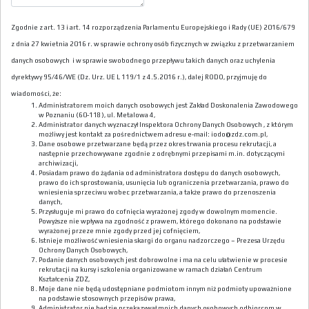
Zgodnie z art. 13 i art. 14 rozporządzenia Parlamentu Europejskiego i Rady (UE) 2016/679
z dnia 27 kwietnia 2016 r. w sprawie ochrony osób fizycznych w związku z przetwarzaniem
danych osobowych i w sprawie swobodnego przepływu takich danych oraz uchylenia
dyrektywy 95/46/WE (Dz. Urz. UE L 119/1 z 4.5.2016 r.), dalej RODO, przyjmuję do
wiadomości, że:
Administratorem moich danych osobowych jest Zakład Doskonalenia Zawodowego
w Poznaniu (60-118), ul. Metalowa 4,
Administrator danych wyznaczył Inspektora Ochrony Danych Osobowych , z którym
możliwy jest kontakt za pośrednictwem adresu e-mail: iodo@zdz.com.pl,
Dane osobowe przetwarzane będą przez okres trwania procesu rekrutacji, a
następnie przechowywane zgodnie z odrębnymi przepisami m.in. dotyczącymi
archiwizacji,
Posiadam prawo do żądania od administratora dostępu do danych osobowych,
prawo do ich sprostowania, usunięcia lub ograniczenia przetwarzania, prawo do
wniesienia sprzeciwu wobec przetwarzania, a także prawo do przenoszenia
danych,
Przysługuje mi prawo do cofnięcia wyrażonej zgody w dowolnym momencie.
Powyższe nie wpływa na zgodność z prawem, którego dokonano na podstawie
wyrażonej przeze mnie zgody przed jej cofnięciem,
Istnieje możliwość wniesienia skargi do organu nadzorczego – Prezesa Urzędu
Ochrony Danych Osobowych,
Podanie danych osobowych jest dobrowolne i ma na celu ułatwienie w procesie
rekrutacji na kursy i szkolenia organizowane w ramach działań Centrum
Kształcenia ZDZ,
Moje dane nie będą udostępniane podmiotom innym niż podmioty upoważnione
na podstawie stosownych przepisów prawa,
Administrator nie będzie przekazywał moich danych osobowych odbiorcom w