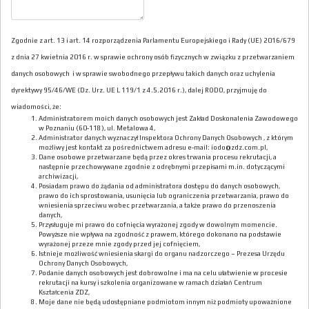
Zgodnie z art. 13 i art. 14 rozporządzenia Parlamentu Europejskiego i Rady (UE) 2016/679
z dnia 27 kwietnia 2016 r. w sprawie ochrony osób fizycznych w związku z przetwarzaniem
danych osobowych i w sprawie swobodnego przepływu takich danych oraz uchylenia
dyrektywy 95/46/WE (Dz. Urz. UE L 119/1 z 4.5.2016 r.), dalej RODO, przyjmuję do
wiadomości, że:
Administratorem moich danych osobowych jest Zakład Doskonalenia Zawodowego
w Poznaniu (60-118), ul. Metalowa 4,
Administrator danych wyznaczył Inspektora Ochrony Danych Osobowych , z którym
możliwy jest kontakt za pośrednictwem adresu e-mail: iodo@zdz.com.pl,
Dane osobowe przetwarzane będą przez okres trwania procesu rekrutacji, a
następnie przechowywane zgodnie z odrębnymi przepisami m.in. dotyczącymi
archiwizacji,
Posiadam prawo do żądania od administratora dostępu do danych osobowych,
prawo do ich sprostowania, usunięcia lub ograniczenia przetwarzania, prawo do
wniesienia sprzeciwu wobec przetwarzania, a także prawo do przenoszenia
danych,
Przysługuje mi prawo do cofnięcia wyrażonej zgody w dowolnym momencie.
Powyższe nie wpływa na zgodność z prawem, którego dokonano na podstawie
wyrażonej przeze mnie zgody przed jej cofnięciem,
Istnieje możliwość wniesienia skargi do organu nadzorczego – Prezesa Urzędu
Ochrony Danych Osobowych,
Podanie danych osobowych jest dobrowolne i ma na celu ułatwienie w procesie
rekrutacji na kursy i szkolenia organizowane w ramach działań Centrum
Kształcenia ZDZ,
Moje dane nie będą udostępniane podmiotom innym niż podmioty upoważnione