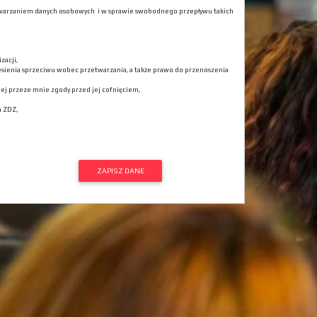
rzetwarzaniem danych osobowych i w sprawie swobodnego przepływu takich
zacji,
esienia sprzeciwu wobec przetwarzania, a także prawo do przenoszenia
j przeze mnie zgody przed jej cofnięciem,
a ZDZ,
ZAPISZ DANE