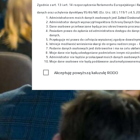
Zgodnie z art. 13 i art. 14 rozporządzenia Parlamentu Europejskiego i
danych oraz uchylenia dyrektywy 95/46/WE (Dz. Urz. UE L 119/1 z 4.5.201
Administratorem moich danych osobowych jest Zakład Doskona
Administrator danych wyznaczył Inspektora Ochrony Danych Oso
Dane osobowe przetwarzane będą przez okres trwania procesu r
Posiadam prawo do żądania od administratora dostępu do danyc
danych,
Przysługuje mi prawo do cofnięcia wyrażonej zgody w dowolny
Istnieje możliwość wniesienia skargi do organu nadzorczego –
Podanie danych osobowych jest dobrowolne i ma na celu ułatwie
Moje dane nie będą udostępniane podmiotom innym niż podmi
Administrator nie będzie przekazywał moich danych osobowyc
Moje dane osobowe nie będą poddawane zautomatyzowanemu
Akceptuję powyższą kaluzulę RODO