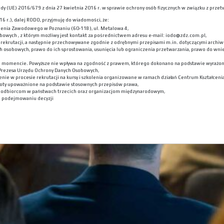
 Rady (UE) 2016/679 z dnia 27 kwietnia 2016 r. w sprawie ochrony osób fizycznych w związku z p
6 r.), dalej RODO, przyjmuję do wiadomości, że:
lenia Zawodowego w Poznaniu (60-118), ul. Metalowa 4,
bowych , z którym możliwy jest kontakt za pośrednictwem adresu e-mail: iodo@zdz.com.pl,
ekrutacji, a następnie przechowywane zgodnie z odrębnymi przepisami m.in. dotyczącymi archiwi
h osobowych, prawo do ich sprostowania, usunięcia lub ograniczenia przetwarzania, prawo do wni
m momencie. Powyższe nie wpływa na zgodność z prawem, którego dokonano na podstawie wyrażone
 Prezesa Urzędu Ochrony Danych Osobowych,
nie w procesie rekrutacji na kursy i szkolenia organizowane w ramach działań Centrum Kształceni
oty upoważnione na podstawie stosownych przepisów prawa,
h odbiorcom w państwach trzecich oraz organizacjom międzynarodowym,
 podejmowaniu decyzji