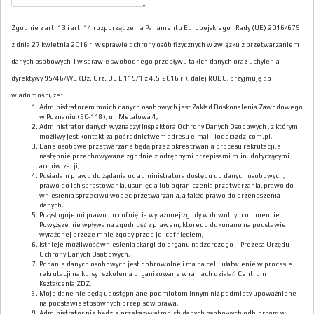
Zgodnie z art. 13 i art. 14 rozporządzenia Parlamentu Europejskiego i Rady (UE) 2016/679
z dnia 27 kwietnia 2016 r. w sprawie ochrony osób fizycznych w związku z przetwarzaniem
danych osobowych i w sprawie swobodnego przepływu takich danych oraz uchylenia
dyrektywy 95/46/WE (Dz. Urz. UE L 119/1 z 4.5.2016 r.), dalej RODO, przyjmuję do
wiadomości, że:
Administratorem moich danych osobowych jest Zakład Doskonalenia Zawodowego
w Poznaniu (60-118), ul. Metalowa 4,
Administrator danych wyznaczył Inspektora Ochrony Danych Osobowych , z którym
możliwy jest kontakt za pośrednictwem adresu e-mail: iodo@zdz.com.pl,
Dane osobowe przetwarzane będą przez okres trwania procesu rekrutacji, a
następnie przechowywane zgodnie z odrębnymi przepisami m.in. dotyczącymi
archiwizacji,
Posiadam prawo do żądania od administratora dostępu do danych osobowych,
prawo do ich sprostowania, usunięcia lub ograniczenia przetwarzania, prawo do
wniesienia sprzeciwu wobec przetwarzania, a także prawo do przenoszenia
danych,
Przysługuje mi prawo do cofnięcia wyrażonej zgody w dowolnym momencie.
Powyższe nie wpływa na zgodność z prawem, którego dokonano na podstawie
wyrażonej przeze mnie zgody przed jej cofnięciem,
Istnieje możliwość wniesienia skargi do organu nadzorczego – Prezesa Urzędu
Ochrony Danych Osobowych,
Podanie danych osobowych jest dobrowolne i ma na celu ułatwienie w procesie
rekrutacji na kursy i szkolenia organizowane w ramach działań Centrum
Kształcenia ZDZ,
Moje dane nie będą udostępniane podmiotom innym niż podmioty upoważnione
na podstawie stosownych przepisów prawa,
Administrator nie będzie przekazywał moich danych osobowych odbiorcom w