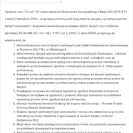
Zgodnie z art. 13 i art. 14 rozporządzenia Parlamentu Europejskiego i Rady (UE) 2016/679
z dnia 27 kwietnia 2016 r. w sprawie ochrony osób fizycznych w związku z przetwarzaniem
danych osobowych i w sprawie swobodnego przepływu takich danych oraz uchylenia
dyrektywy 95/46/WE (Dz. Urz. UE L 119/1 z 4.5.2016 r.), dalej RODO, przyjmuję do
wiadomości, że:
Administratorem moich danych osobowych jest Zakład Doskonalenia Zawodowego
w Poznaniu (60-118), ul. Metalowa 4,
Administrator danych wyznaczył Inspektora Ochrony Danych Osobowych , z którym
możliwy jest kontakt za pośrednictwem adresu e-mail: iodo@zdz.com.pl,
Dane osobowe przetwarzane będą przez okres trwania procesu rekrutacji, a
następnie przechowywane zgodnie z odrębnymi przepisami m.in. dotyczącymi
archiwizacji,
Posiadam prawo do żądania od administratora dostępu do danych osobowych,
prawo do ich sprostowania, usunięcia lub ograniczenia przetwarzania, prawo do
wniesienia sprzeciwu wobec przetwarzania, a także prawo do przenoszenia
danych,
Przysługuje mi prawo do cofnięcia wyrażonej zgody w dowolnym momencie.
Powyższe nie wpływa na zgodność z prawem, którego dokonano na podstawie
wyrażonej przeze mnie zgody przed jej cofnięciem,
Istnieje możliwość wniesienia skargi do organu nadzorczego – Prezesa Urzędu
Ochrony Danych Osobowych,
Podanie danych osobowych jest dobrowolne i ma na celu ułatwienie w procesie
rekrutacji na kursy i szkolenia organizowane w ramach działań Centrum
Kształcenia ZDZ,
Moje dane nie będą udostępniane podmiotom innym niż podmioty upoważnione
na podstawie stosownych przepisów prawa,
Administrator nie będzie przekazywał moich danych osobowych odbiorcom w