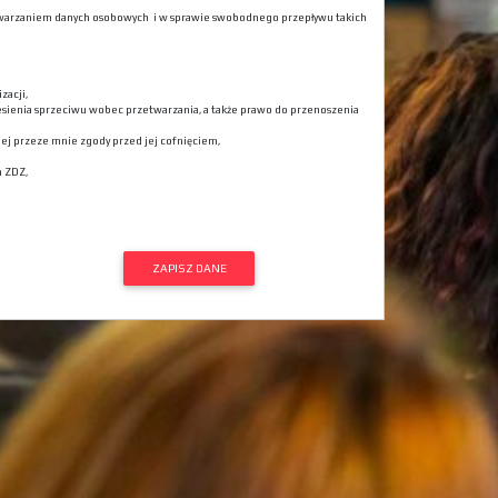
rzetwarzaniem danych osobowych i w sprawie swobodnego przepływu takich
zacji,
esienia sprzeciwu wobec przetwarzania, a także prawo do przenoszenia
j przeze mnie zgody przed jej cofnięciem,
a ZDZ,
ZAPISZ DANE