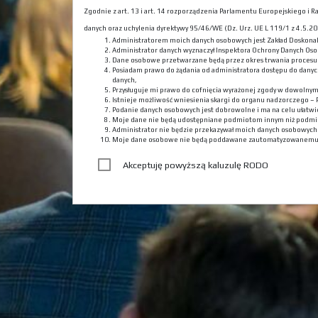
Zgodnie z art. 13 i art. 14 rozporządzenia Parlamentu Europejskiego i
danych oraz uchylenia dyrektywy 95/46/WE (Dz. Urz. UE L 119/1 z 4.5.201
Administratorem moich danych osobowych jest Zakład Doskona
Administrator danych wyznaczył Inspektora Ochrony Danych Oso
Dane osobowe przetwarzane będą przez okres trwania procesu r
Posiadam prawo do żądania od administratora dostępu do danyc
danych,
Przysługuje mi prawo do cofnięcia wyrażonej zgody w dowolny
Istnieje możliwość wniesienia skargi do organu nadzorczego –
Podanie danych osobowych jest dobrowolne i ma na celu ułatwie
Moje dane nie będą udostępniane podmiotom innym niż podmi
Administrator nie będzie przekazywał moich danych osobowyc
Moje dane osobowe nie będą poddawane zautomatyzowanemu
Akceptuję powyższą kaluzulę RODO