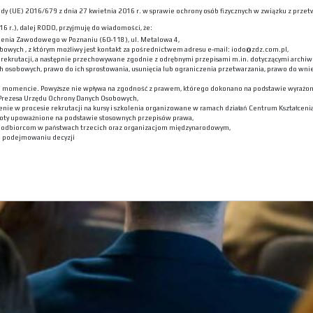
 Rady (UE) 2016/679 z dnia 27 kwietnia 2016 r. w sprawie ochrony osób fizycznych w związku z p
6 r.), dalej RODO, przyjmuję do wiadomości, że:
lenia Zawodowego w Poznaniu (60-118), ul. Metalowa 4,
bowych , z którym możliwy jest kontakt za pośrednictwem adresu e-mail: iodo@zdz.com.pl,
ekrutacji, a następnie przechowywane zgodnie z odrębnymi przepisami m.in. dotyczącymi archiwi
h osobowych, prawo do ich sprostowania, usunięcia lub ograniczenia przetwarzania, prawo do wni
m momencie. Powyższe nie wpływa na zgodność z prawem, którego dokonano na podstawie wyrażone
 Prezesa Urzędu Ochrony Danych Osobowych,
nie w procesie rekrutacji na kursy i szkolenia organizowane w ramach działań Centrum Kształceni
oty upoważnione na podstawie stosownych przepisów prawa,
h odbiorcom w państwach trzecich oraz organizacjom międzynarodowym,
 podejmowaniu decyzji