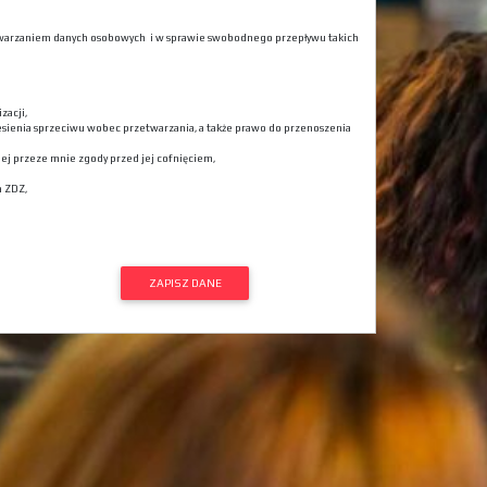
rzetwarzaniem danych osobowych i w sprawie swobodnego przepływu takich
zacji,
esienia sprzeciwu wobec przetwarzania, a także prawo do przenoszenia
j przeze mnie zgody przed jej cofnięciem,
a ZDZ,
ZAPISZ DANE