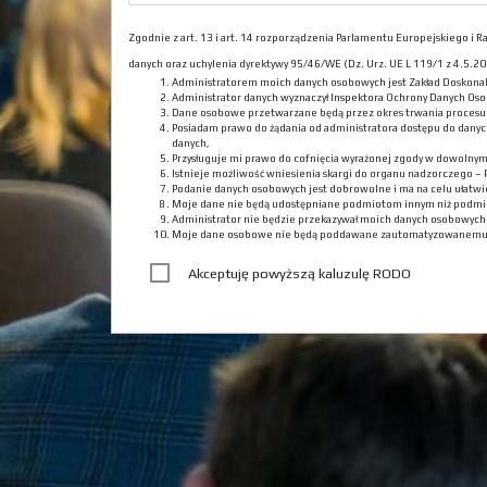
Zgodnie z art. 13 i art. 14 rozporządzenia Parlamentu Europejskiego i
danych oraz uchylenia dyrektywy 95/46/WE (Dz. Urz. UE L 119/1 z 4.5.201
Administratorem moich danych osobowych jest Zakład Doskona
Administrator danych wyznaczył Inspektora Ochrony Danych Oso
Dane osobowe przetwarzane będą przez okres trwania procesu r
Posiadam prawo do żądania od administratora dostępu do danyc
danych,
Przysługuje mi prawo do cofnięcia wyrażonej zgody w dowolny
Istnieje możliwość wniesienia skargi do organu nadzorczego –
Podanie danych osobowych jest dobrowolne i ma na celu ułatwie
Moje dane nie będą udostępniane podmiotom innym niż podmi
Administrator nie będzie przekazywał moich danych osobowyc
Moje dane osobowe nie będą poddawane zautomatyzowanemu
Akceptuję powyższą kaluzulę RODO