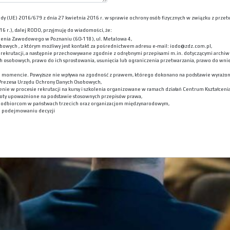
 Rady (UE) 2016/679 z dnia 27 kwietnia 2016 r. w sprawie ochrony osób fizycznych w związku z p
6 r.), dalej RODO, przyjmuję do wiadomości, że:
lenia Zawodowego w Poznaniu (60-118), ul. Metalowa 4,
bowych , z którym możliwy jest kontakt za pośrednictwem adresu e-mail: iodo@zdz.com.pl,
ekrutacji, a następnie przechowywane zgodnie z odrębnymi przepisami m.in. dotyczącymi archiwi
h osobowych, prawo do ich sprostowania, usunięcia lub ograniczenia przetwarzania, prawo do wni
m momencie. Powyższe nie wpływa na zgodność z prawem, którego dokonano na podstawie wyrażone
 Prezesa Urzędu Ochrony Danych Osobowych,
nie w procesie rekrutacji na kursy i szkolenia organizowane w ramach działań Centrum Kształceni
oty upoważnione na podstawie stosownych przepisów prawa,
h odbiorcom w państwach trzecich oraz organizacjom międzynarodowym,
 podejmowaniu decyzji