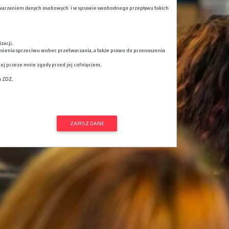
rzetwarzaniem danych osobowych i w sprawie swobodnego przepływu takich
zacji,
esienia sprzeciwu wobec przetwarzania, a także prawo do przenoszenia
j przeze mnie zgody przed jej cofnięciem,
a ZDZ,
ZAPISZ DANE