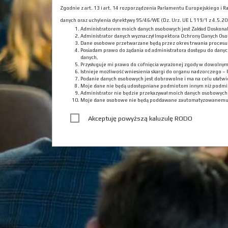
Zgodnie z art. 13 i art. 14 rozporządzenia Parlamentu Europejskiego i
danych oraz uchylenia dyrektywy 95/46/WE (Dz. Urz. UE L 119/1 z 4.5.201
Administratorem moich danych osobowych jest Zakład Doskona
Administrator danych wyznaczył Inspektora Ochrony Danych Oso
Dane osobowe przetwarzane będą przez okres trwania procesu r
Posiadam prawo do żądania od administratora dostępu do danyc
danych,
Przysługuje mi prawo do cofnięcia wyrażonej zgody w dowolny
Istnieje możliwość wniesienia skargi do organu nadzorczego –
Podanie danych osobowych jest dobrowolne i ma na celu ułatwie
Moje dane nie będą udostępniane podmiotom innym niż podmi
Administrator nie będzie przekazywał moich danych osobowyc
Moje dane osobowe nie będą poddawane zautomatyzowanemu
Akceptuję powyższą kaluzulę RODO