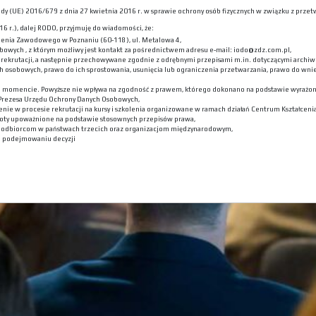
 Rady (UE) 2016/679 z dnia 27 kwietnia 2016 r. w sprawie ochrony osób fizycznych w związku z p
6 r.), dalej RODO, przyjmuję do wiadomości, że:
lenia Zawodowego w Poznaniu (60-118), ul. Metalowa 4,
bowych , z którym możliwy jest kontakt za pośrednictwem adresu e-mail: iodo@zdz.com.pl,
ekrutacji, a następnie przechowywane zgodnie z odrębnymi przepisami m.in. dotyczącymi archiwi
h osobowych, prawo do ich sprostowania, usunięcia lub ograniczenia przetwarzania, prawo do wni
m momencie. Powyższe nie wpływa na zgodność z prawem, którego dokonano na podstawie wyrażone
 Prezesa Urzędu Ochrony Danych Osobowych,
nie w procesie rekrutacji na kursy i szkolenia organizowane w ramach działań Centrum Kształceni
oty upoważnione na podstawie stosownych przepisów prawa,
h odbiorcom w państwach trzecich oraz organizacjom międzynarodowym,
 podejmowaniu decyzji