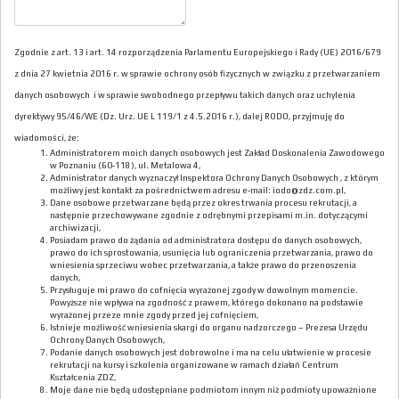
Zgodnie z art. 13 i art. 14 rozporządzenia Parlamentu Europejskiego i Rady (UE) 2016/679
z dnia 27 kwietnia 2016 r. w sprawie ochrony osób fizycznych w związku z przetwarzaniem
danych osobowych i w sprawie swobodnego przepływu takich danych oraz uchylenia
dyrektywy 95/46/WE (Dz. Urz. UE L 119/1 z 4.5.2016 r.), dalej RODO, przyjmuję do
wiadomości, że:
Administratorem moich danych osobowych jest Zakład Doskonalenia Zawodowego
w Poznaniu (60-118), ul. Metalowa 4,
Administrator danych wyznaczył Inspektora Ochrony Danych Osobowych , z którym
możliwy jest kontakt za pośrednictwem adresu e-mail: iodo@zdz.com.pl,
Dane osobowe przetwarzane będą przez okres trwania procesu rekrutacji, a
następnie przechowywane zgodnie z odrębnymi przepisami m.in. dotyczącymi
archiwizacji,
Posiadam prawo do żądania od administratora dostępu do danych osobowych,
prawo do ich sprostowania, usunięcia lub ograniczenia przetwarzania, prawo do
wniesienia sprzeciwu wobec przetwarzania, a także prawo do przenoszenia
danych,
Przysługuje mi prawo do cofnięcia wyrażonej zgody w dowolnym momencie.
Powyższe nie wpływa na zgodność z prawem, którego dokonano na podstawie
wyrażonej przeze mnie zgody przed jej cofnięciem,
Istnieje możliwość wniesienia skargi do organu nadzorczego – Prezesa Urzędu
Ochrony Danych Osobowych,
Podanie danych osobowych jest dobrowolne i ma na celu ułatwienie w procesie
rekrutacji na kursy i szkolenia organizowane w ramach działań Centrum
Kształcenia ZDZ,
Moje dane nie będą udostępniane podmiotom innym niż podmioty upoważnione