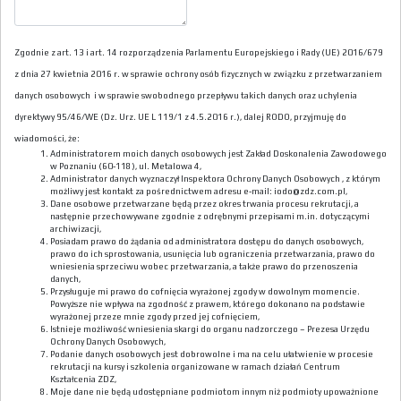
Zgodnie z art. 13 i art. 14 rozporządzenia Parlamentu Europejskiego i Rady (UE) 2016/679
z dnia 27 kwietnia 2016 r. w sprawie ochrony osób fizycznych w związku z przetwarzaniem
danych osobowych i w sprawie swobodnego przepływu takich danych oraz uchylenia
dyrektywy 95/46/WE (Dz. Urz. UE L 119/1 z 4.5.2016 r.), dalej RODO, przyjmuję do
wiadomości, że:
Administratorem moich danych osobowych jest Zakład Doskonalenia Zawodowego
w Poznaniu (60-118), ul. Metalowa 4,
Administrator danych wyznaczył Inspektora Ochrony Danych Osobowych , z którym
możliwy jest kontakt za pośrednictwem adresu e-mail: iodo@zdz.com.pl,
Dane osobowe przetwarzane będą przez okres trwania procesu rekrutacji, a
następnie przechowywane zgodnie z odrębnymi przepisami m.in. dotyczącymi
archiwizacji,
Posiadam prawo do żądania od administratora dostępu do danych osobowych,
prawo do ich sprostowania, usunięcia lub ograniczenia przetwarzania, prawo do
wniesienia sprzeciwu wobec przetwarzania, a także prawo do przenoszenia
danych,
Przysługuje mi prawo do cofnięcia wyrażonej zgody w dowolnym momencie.
Powyższe nie wpływa na zgodność z prawem, którego dokonano na podstawie
wyrażonej przeze mnie zgody przed jej cofnięciem,
Istnieje możliwość wniesienia skargi do organu nadzorczego – Prezesa Urzędu
Ochrony Danych Osobowych,
Podanie danych osobowych jest dobrowolne i ma na celu ułatwienie w procesie
rekrutacji na kursy i szkolenia organizowane w ramach działań Centrum
Kształcenia ZDZ,
Moje dane nie będą udostępniane podmiotom innym niż podmioty upoważnione