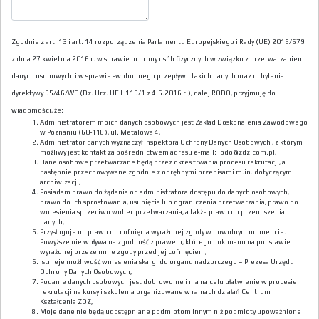
Zgodnie z art. 13 i art. 14 rozporządzenia Parlamentu Europejskiego i Rady (UE) 2016/679
z dnia 27 kwietnia 2016 r. w sprawie ochrony osób fizycznych w związku z przetwarzaniem
danych osobowych i w sprawie swobodnego przepływu takich danych oraz uchylenia
dyrektywy 95/46/WE (Dz. Urz. UE L 119/1 z 4.5.2016 r.), dalej RODO, przyjmuję do
wiadomości, że:
Administratorem moich danych osobowych jest Zakład Doskonalenia Zawodowego
w Poznaniu (60-118), ul. Metalowa 4,
Administrator danych wyznaczył Inspektora Ochrony Danych Osobowych , z którym
możliwy jest kontakt za pośrednictwem adresu e-mail: iodo@zdz.com.pl,
Dane osobowe przetwarzane będą przez okres trwania procesu rekrutacji, a
następnie przechowywane zgodnie z odrębnymi przepisami m.in. dotyczącymi
archiwizacji,
Posiadam prawo do żądania od administratora dostępu do danych osobowych,
prawo do ich sprostowania, usunięcia lub ograniczenia przetwarzania, prawo do
wniesienia sprzeciwu wobec przetwarzania, a także prawo do przenoszenia
danych,
Przysługuje mi prawo do cofnięcia wyrażonej zgody w dowolnym momencie.
Powyższe nie wpływa na zgodność z prawem, którego dokonano na podstawie
wyrażonej przeze mnie zgody przed jej cofnięciem,
Istnieje możliwość wniesienia skargi do organu nadzorczego – Prezesa Urzędu
Ochrony Danych Osobowych,
Podanie danych osobowych jest dobrowolne i ma na celu ułatwienie w procesie
rekrutacji na kursy i szkolenia organizowane w ramach działań Centrum
Kształcenia ZDZ,
Moje dane nie będą udostępniane podmiotom innym niż podmioty upoważnione