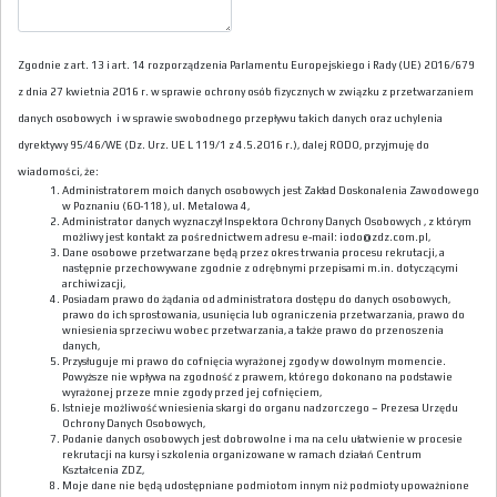
Zgodnie z art. 13 i art. 14 rozporządzenia Parlamentu Europejskiego i Rady (UE) 2016/679
z dnia 27 kwietnia 2016 r. w sprawie ochrony osób fizycznych w związku z przetwarzaniem
danych osobowych i w sprawie swobodnego przepływu takich danych oraz uchylenia
dyrektywy 95/46/WE (Dz. Urz. UE L 119/1 z 4.5.2016 r.), dalej RODO, przyjmuję do
wiadomości, że:
Administratorem moich danych osobowych jest Zakład Doskonalenia Zawodowego
w Poznaniu (60-118), ul. Metalowa 4,
Administrator danych wyznaczył Inspektora Ochrony Danych Osobowych , z którym
możliwy jest kontakt za pośrednictwem adresu e-mail: iodo@zdz.com.pl,
Dane osobowe przetwarzane będą przez okres trwania procesu rekrutacji, a
następnie przechowywane zgodnie z odrębnymi przepisami m.in. dotyczącymi
archiwizacji,
Posiadam prawo do żądania od administratora dostępu do danych osobowych,
prawo do ich sprostowania, usunięcia lub ograniczenia przetwarzania, prawo do
wniesienia sprzeciwu wobec przetwarzania, a także prawo do przenoszenia
danych,
Przysługuje mi prawo do cofnięcia wyrażonej zgody w dowolnym momencie.
Powyższe nie wpływa na zgodność z prawem, którego dokonano na podstawie
wyrażonej przeze mnie zgody przed jej cofnięciem,
Istnieje możliwość wniesienia skargi do organu nadzorczego – Prezesa Urzędu
Ochrony Danych Osobowych,
Podanie danych osobowych jest dobrowolne i ma na celu ułatwienie w procesie
rekrutacji na kursy i szkolenia organizowane w ramach działań Centrum
Kształcenia ZDZ,
Moje dane nie będą udostępniane podmiotom innym niż podmioty upoważnione