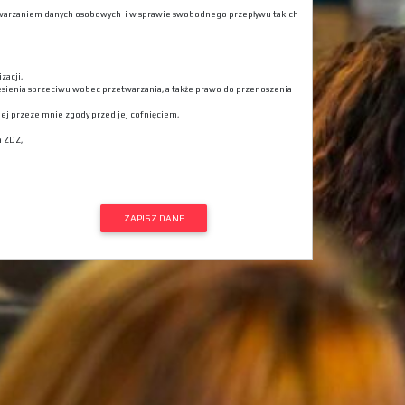
rzetwarzaniem danych osobowych i w sprawie swobodnego przepływu takich
zacji,
esienia sprzeciwu wobec przetwarzania, a także prawo do przenoszenia
j przeze mnie zgody przed jej cofnięciem,
a ZDZ,
ZAPISZ DANE