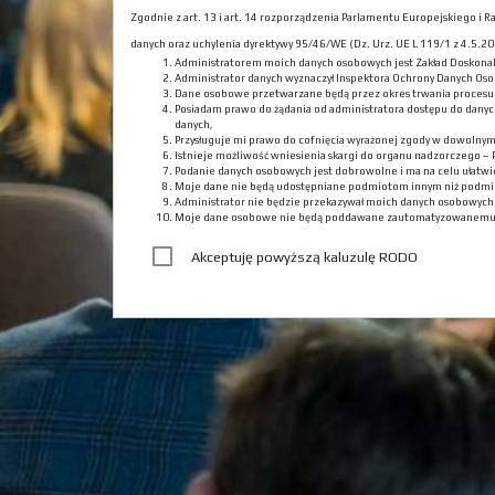
Zgodnie z art. 13 i art. 14 rozporządzenia Parlamentu Europejskiego i
danych oraz uchylenia dyrektywy 95/46/WE (Dz. Urz. UE L 119/1 z 4.5.201
Administratorem moich danych osobowych jest Zakład Doskona
Administrator danych wyznaczył Inspektora Ochrony Danych Oso
Dane osobowe przetwarzane będą przez okres trwania procesu r
Posiadam prawo do żądania od administratora dostępu do danyc
danych,
Przysługuje mi prawo do cofnięcia wyrażonej zgody w dowolny
Istnieje możliwość wniesienia skargi do organu nadzorczego –
Podanie danych osobowych jest dobrowolne i ma na celu ułatwie
Moje dane nie będą udostępniane podmiotom innym niż podmi
Administrator nie będzie przekazywał moich danych osobowyc
Moje dane osobowe nie będą poddawane zautomatyzowanemu
Akceptuję powyższą kaluzulę RODO