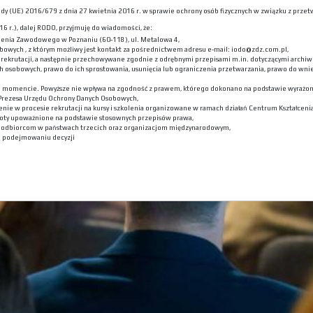
 Rady (UE) 2016/679 z dnia 27 kwietnia 2016 r. w sprawie ochrony osób fizycznych w związku z p
6 r.), dalej RODO, przyjmuję do wiadomości, że:
lenia Zawodowego w Poznaniu (60-118), ul. Metalowa 4,
bowych , z którym możliwy jest kontakt za pośrednictwem adresu e-mail: iodo@zdz.com.pl,
ekrutacji, a następnie przechowywane zgodnie z odrębnymi przepisami m.in. dotyczącymi archiwi
h osobowych, prawo do ich sprostowania, usunięcia lub ograniczenia przetwarzania, prawo do wni
m momencie. Powyższe nie wpływa na zgodność z prawem, którego dokonano na podstawie wyrażone
 Prezesa Urzędu Ochrony Danych Osobowych,
nie w procesie rekrutacji na kursy i szkolenia organizowane w ramach działań Centrum Kształceni
oty upoważnione na podstawie stosownych przepisów prawa,
h odbiorcom w państwach trzecich oraz organizacjom międzynarodowym,
 podejmowaniu decyzji