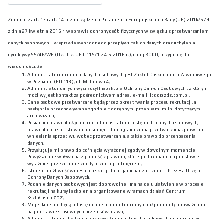
Zgodnie z art. 13 i art. 14 rozporządzenia Parlamentu Europejskiego i Rady (UE) 2016/679
z dnia 27 kwietnia 2016 r. w sprawie ochrony osób fizycznych w związku z przetwarzaniem
danych osobowych i w sprawie swobodnego przepływu takich danych oraz uchylenia
dyrektywy 95/46/WE (Dz. Urz. UE L 119/1 z 4.5.2016 r.), dalej RODO, przyjmuję do
wiadomości, że:
Administratorem moich danych osobowych jest Zakład Doskonalenia Zawodowego
w Poznaniu (60-118), ul. Metalowa 4,
Administrator danych wyznaczył Inspektora Ochrony Danych Osobowych , z którym
możliwy jest kontakt za pośrednictwem adresu e-mail: iodo@zdz.com.pl,
Dane osobowe przetwarzane będą przez okres trwania procesu rekrutacji, a
następnie przechowywane zgodnie z odrębnymi przepisami m.in. dotyczącymi
archiwizacji,
Posiadam prawo do żądania od administratora dostępu do danych osobowych,
prawo do ich sprostowania, usunięcia lub ograniczenia przetwarzania, prawo do
wniesienia sprzeciwu wobec przetwarzania, a także prawo do przenoszenia
danych,
Przysługuje mi prawo do cofnięcia wyrażonej zgody w dowolnym momencie.
Powyższe nie wpływa na zgodność z prawem, którego dokonano na podstawie
wyrażonej przeze mnie zgody przed jej cofnięciem,
Istnieje możliwość wniesienia skargi do organu nadzorczego – Prezesa Urzędu
Ochrony Danych Osobowych,
Podanie danych osobowych jest dobrowolne i ma na celu ułatwienie w procesie
rekrutacji na kursy i szkolenia organizowane w ramach działań Centrum
Kształcenia ZDZ,
Moje dane nie będą udostępniane podmiotom innym niż podmioty upoważnione
na podstawie stosownych przepisów prawa,
Administrator nie będzie przekazywał moich danych osobowych odbiorcom w