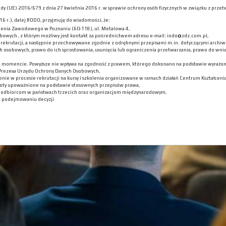
 Rady (UE) 2016/679 z dnia 27 kwietnia 2016 r. w sprawie ochrony osób fizycznych w związku z p
6 r.), dalej RODO, przyjmuję do wiadomości, że:
lenia Zawodowego w Poznaniu (60-118), ul. Metalowa 4,
bowych , z którym możliwy jest kontakt za pośrednictwem adresu e-mail: iodo@zdz.com.pl,
ekrutacji, a następnie przechowywane zgodnie z odrębnymi przepisami m.in. dotyczącymi archiwi
h osobowych, prawo do ich sprostowania, usunięcia lub ograniczenia przetwarzania, prawo do wni
m momencie. Powyższe nie wpływa na zgodność z prawem, którego dokonano na podstawie wyrażone
 Prezesa Urzędu Ochrony Danych Osobowych,
nie w procesie rekrutacji na kursy i szkolenia organizowane w ramach działań Centrum Kształceni
oty upoważnione na podstawie stosownych przepisów prawa,
h odbiorcom w państwach trzecich oraz organizacjom międzynarodowym,
 podejmowaniu decyzji