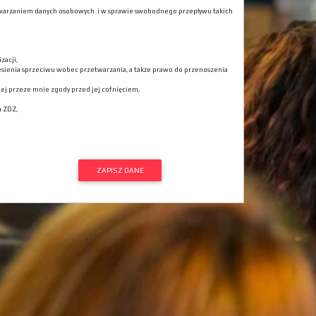
rzetwarzaniem danych osobowych i w sprawie swobodnego przepływu takich
zacji,
esienia sprzeciwu wobec przetwarzania, a także prawo do przenoszenia
j przeze mnie zgody przed jej cofnięciem,
a ZDZ,
ZAPISZ DANE