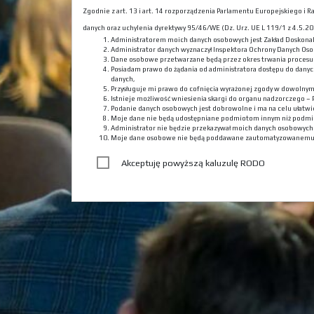
Zgodnie z art. 13 i art. 14 rozporządzenia Parlamentu Europejskiego i
danych oraz uchylenia dyrektywy 95/46/WE (Dz. Urz. UE L 119/1 z 4.5.201
Administratorem moich danych osobowych jest Zakład Doskona
Administrator danych wyznaczył Inspektora Ochrony Danych Oso
Dane osobowe przetwarzane będą przez okres trwania procesu r
Posiadam prawo do żądania od administratora dostępu do danyc
danych,
Przysługuje mi prawo do cofnięcia wyrażonej zgody w dowolny
Istnieje możliwość wniesienia skargi do organu nadzorczego –
Podanie danych osobowych jest dobrowolne i ma na celu ułatwie
Moje dane nie będą udostępniane podmiotom innym niż podmi
Administrator nie będzie przekazywał moich danych osobowyc
Moje dane osobowe nie będą poddawane zautomatyzowanemu
Akceptuję powyższą kaluzulę RODO