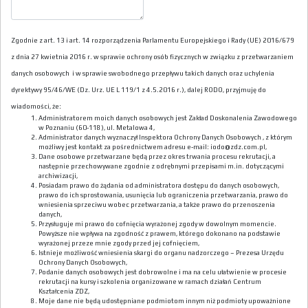
Zgodnie z art. 13 i art. 14 rozporządzenia Parlamentu Europejskiego i Rady (UE) 2016/679
z dnia 27 kwietnia 2016 r. w sprawie ochrony osób fizycznych w związku z przetwarzaniem
danych osobowych i w sprawie swobodnego przepływu takich danych oraz uchylenia
dyrektywy 95/46/WE (Dz. Urz. UE L 119/1 z 4.5.2016 r.), dalej RODO, przyjmuję do
wiadomości, że:
Administratorem moich danych osobowych jest Zakład Doskonalenia Zawodowego
w Poznaniu (60-118), ul. Metalowa 4,
Administrator danych wyznaczył Inspektora Ochrony Danych Osobowych , z którym
możliwy jest kontakt za pośrednictwem adresu e-mail: iodo@zdz.com.pl,
Dane osobowe przetwarzane będą przez okres trwania procesu rekrutacji, a
następnie przechowywane zgodnie z odrębnymi przepisami m.in. dotyczącymi
archiwizacji,
Posiadam prawo do żądania od administratora dostępu do danych osobowych,
prawo do ich sprostowania, usunięcia lub ograniczenia przetwarzania, prawo do
wniesienia sprzeciwu wobec przetwarzania, a także prawo do przenoszenia
danych,
Przysługuje mi prawo do cofnięcia wyrażonej zgody w dowolnym momencie.
Powyższe nie wpływa na zgodność z prawem, którego dokonano na podstawie
wyrażonej przeze mnie zgody przed jej cofnięciem,
Istnieje możliwość wniesienia skargi do organu nadzorczego – Prezesa Urzędu
Ochrony Danych Osobowych,
Podanie danych osobowych jest dobrowolne i ma na celu ułatwienie w procesie
rekrutacji na kursy i szkolenia organizowane w ramach działań Centrum
Kształcenia ZDZ,
Moje dane nie będą udostępniane podmiotom innym niż podmioty upoważnione