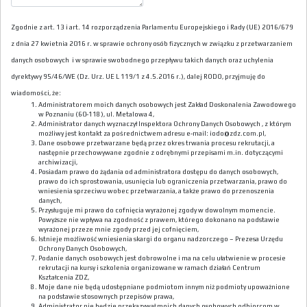
Zgodnie z art. 13 i art. 14 rozporządzenia Parlamentu Europejskiego i Rady (UE) 2016/679
z dnia 27 kwietnia 2016 r. w sprawie ochrony osób fizycznych w związku z przetwarzaniem
danych osobowych i w sprawie swobodnego przepływu takich danych oraz uchylenia
dyrektywy 95/46/WE (Dz. Urz. UE L 119/1 z 4.5.2016 r.), dalej RODO, przyjmuję do
wiadomości, że:
Administratorem moich danych osobowych jest Zakład Doskonalenia Zawodowego
w Poznaniu (60-118), ul. Metalowa 4,
Administrator danych wyznaczył Inspektora Ochrony Danych Osobowych , z którym
możliwy jest kontakt za pośrednictwem adresu e-mail: iodo@zdz.com.pl,
Dane osobowe przetwarzane będą przez okres trwania procesu rekrutacji, a
następnie przechowywane zgodnie z odrębnymi przepisami m.in. dotyczącymi
archiwizacji,
Posiadam prawo do żądania od administratora dostępu do danych osobowych,
prawo do ich sprostowania, usunięcia lub ograniczenia przetwarzania, prawo do
wniesienia sprzeciwu wobec przetwarzania, a także prawo do przenoszenia
danych,
Przysługuje mi prawo do cofnięcia wyrażonej zgody w dowolnym momencie.
Powyższe nie wpływa na zgodność z prawem, którego dokonano na podstawie
wyrażonej przeze mnie zgody przed jej cofnięciem,
Istnieje możliwość wniesienia skargi do organu nadzorczego – Prezesa Urzędu
Ochrony Danych Osobowych,
Podanie danych osobowych jest dobrowolne i ma na celu ułatwienie w procesie
rekrutacji na kursy i szkolenia organizowane w ramach działań Centrum
Kształcenia ZDZ,
Moje dane nie będą udostępniane podmiotom innym niż podmioty upoważnione
na podstawie stosownych przepisów prawa,
Administrator nie będzie przekazywał moich danych osobowych odbiorcom w