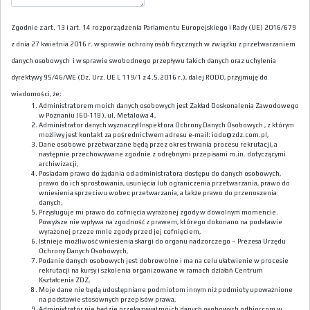
Zgodnie z art. 13 i art. 14 rozporządzenia Parlamentu Europejskiego i Rady (UE) 2016/679
z dnia 27 kwietnia 2016 r. w sprawie ochrony osób fizycznych w związku z przetwarzaniem
danych osobowych i w sprawie swobodnego przepływu takich danych oraz uchylenia
dyrektywy 95/46/WE (Dz. Urz. UE L 119/1 z 4.5.2016 r.), dalej RODO, przyjmuję do
wiadomości, że:
Administratorem moich danych osobowych jest Zakład Doskonalenia Zawodowego
w Poznaniu (60-118), ul. Metalowa 4,
Administrator danych wyznaczył Inspektora Ochrony Danych Osobowych , z którym
możliwy jest kontakt za pośrednictwem adresu e-mail: iodo@zdz.com.pl,
Dane osobowe przetwarzane będą przez okres trwania procesu rekrutacji, a
następnie przechowywane zgodnie z odrębnymi przepisami m.in. dotyczącymi
archiwizacji,
Posiadam prawo do żądania od administratora dostępu do danych osobowych,
prawo do ich sprostowania, usunięcia lub ograniczenia przetwarzania, prawo do
wniesienia sprzeciwu wobec przetwarzania, a także prawo do przenoszenia
danych,
Przysługuje mi prawo do cofnięcia wyrażonej zgody w dowolnym momencie.
Powyższe nie wpływa na zgodność z prawem, którego dokonano na podstawie
wyrażonej przeze mnie zgody przed jej cofnięciem,
Istnieje możliwość wniesienia skargi do organu nadzorczego – Prezesa Urzędu
Ochrony Danych Osobowych,
Podanie danych osobowych jest dobrowolne i ma na celu ułatwienie w procesie
rekrutacji na kursy i szkolenia organizowane w ramach działań Centrum
Kształcenia ZDZ,
Moje dane nie będą udostępniane podmiotom innym niż podmioty upoważnione
na podstawie stosownych przepisów prawa,
Administrator nie będzie przekazywał moich danych osobowych odbiorcom w