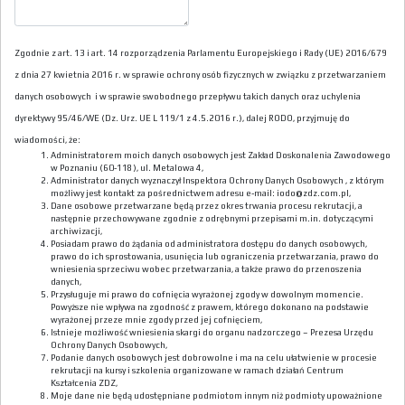
Zgodnie z art. 13 i art. 14 rozporządzenia Parlamentu Europejskiego i Rady (UE) 2016/679
z dnia 27 kwietnia 2016 r. w sprawie ochrony osób fizycznych w związku z przetwarzaniem
danych osobowych i w sprawie swobodnego przepływu takich danych oraz uchylenia
dyrektywy 95/46/WE (Dz. Urz. UE L 119/1 z 4.5.2016 r.), dalej RODO, przyjmuję do
wiadomości, że:
Administratorem moich danych osobowych jest Zakład Doskonalenia Zawodowego
w Poznaniu (60-118), ul. Metalowa 4,
Administrator danych wyznaczył Inspektora Ochrony Danych Osobowych , z którym
możliwy jest kontakt za pośrednictwem adresu e-mail: iodo@zdz.com.pl,
Dane osobowe przetwarzane będą przez okres trwania procesu rekrutacji, a
następnie przechowywane zgodnie z odrębnymi przepisami m.in. dotyczącymi
archiwizacji,
Posiadam prawo do żądania od administratora dostępu do danych osobowych,
prawo do ich sprostowania, usunięcia lub ograniczenia przetwarzania, prawo do
wniesienia sprzeciwu wobec przetwarzania, a także prawo do przenoszenia
danych,
Przysługuje mi prawo do cofnięcia wyrażonej zgody w dowolnym momencie.
Powyższe nie wpływa na zgodność z prawem, którego dokonano na podstawie
wyrażonej przeze mnie zgody przed jej cofnięciem,
Istnieje możliwość wniesienia skargi do organu nadzorczego – Prezesa Urzędu
Ochrony Danych Osobowych,
Podanie danych osobowych jest dobrowolne i ma na celu ułatwienie w procesie
rekrutacji na kursy i szkolenia organizowane w ramach działań Centrum
Kształcenia ZDZ,
Moje dane nie będą udostępniane podmiotom innym niż podmioty upoważnione