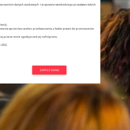
rzetwarzaniem danych osobowych i w sprawie swobodnego przepływu takich
zacji,
esienia sprzeciwu wobec przetwarzania, a także prawo do przenoszenia
j przeze mnie zgody przed jej cofnięciem,
a ZDZ,
ZAPISZ DANE