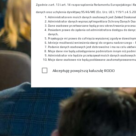
Zgodnie z art. 13 i art. 14 rozporządzenia Parlamentu Europejskiego i
danych oraz uchylenia dyrektywy 95/46/WE (Dz. Urz. UE L 119/1 z 4.5.201
Administratorem moich danych osobowych jest Zakład Doskona
Administrator danych wyznaczył Inspektora Ochrony Danych Oso
Dane osobowe przetwarzane będą przez okres trwania procesu r
Posiadam prawo do żądania od administratora dostępu do danyc
danych,
Przysługuje mi prawo do cofnięcia wyrażonej zgody w dowolny
Istnieje możliwość wniesienia skargi do organu nadzorczego –
Podanie danych osobowych jest dobrowolne i ma na celu ułatwie
Moje dane nie będą udostępniane podmiotom innym niż podmi
Administrator nie będzie przekazywał moich danych osobowyc
Moje dane osobowe nie będą poddawane zautomatyzowanemu
Akceptuję powyższą kaluzulę RODO