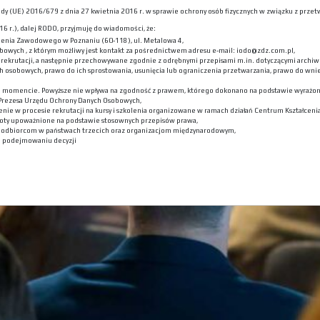
 Rady (UE) 2016/679 z dnia 27 kwietnia 2016 r. w sprawie ochrony osób fizycznych w związku z p
6 r.), dalej RODO, przyjmuję do wiadomości, że:
lenia Zawodowego w Poznaniu (60-118), ul. Metalowa 4,
bowych , z którym możliwy jest kontakt za pośrednictwem adresu e-mail: iodo@zdz.com.pl,
ekrutacji, a następnie przechowywane zgodnie z odrębnymi przepisami m.in. dotyczącymi archiwi
h osobowych, prawo do ich sprostowania, usunięcia lub ograniczenia przetwarzania, prawo do wni
m momencie. Powyższe nie wpływa na zgodność z prawem, którego dokonano na podstawie wyrażone
 Prezesa Urzędu Ochrony Danych Osobowych,
nie w procesie rekrutacji na kursy i szkolenia organizowane w ramach działań Centrum Kształceni
oty upoważnione na podstawie stosownych przepisów prawa,
h odbiorcom w państwach trzecich oraz organizacjom międzynarodowym,
 podejmowaniu decyzji