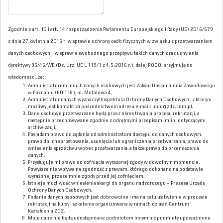
Zgodnie z art. 13 i art. 14 rozporządzenia Parlamentu Europejskiego i Rady (UE) 2016/679
z dnia 27 kwietnia 2016 r. w sprawie ochrony osób fizycznych w związku z przetwarzaniem
danych osobowych i w sprawie swobodnego przepływu takich danych oraz uchylenia
dyrektywy 95/46/WE (Dz. Urz. UE L 119/1 z 4.5.2016 r.), dalej RODO, przyjmuję do
wiadomości, że:
Administratorem moich danych osobowych jest Zakład Doskonalenia Zawodowego
w Poznaniu (60-118), ul. Metalowa 4,
Administrator danych wyznaczył Inspektora Ochrony Danych Osobowych , z którym
możliwy jest kontakt za pośrednictwem adresu e-mail: iodo@zdz.com.pl,
Dane osobowe przetwarzane będą przez okres trwania procesu rekrutacji, a
następnie przechowywane zgodnie z odrębnymi przepisami m.in. dotyczącymi
archiwizacji,
Posiadam prawo do żądania od administratora dostępu do danych osobowych,
prawo do ich sprostowania, usunięcia lub ograniczenia przetwarzania, prawo do
wniesienia sprzeciwu wobec przetwarzania, a także prawo do przenoszenia
danych,
Przysługuje mi prawo do cofnięcia wyrażonej zgody w dowolnym momencie.
Powyższe nie wpływa na zgodność z prawem, którego dokonano na podstawie
wyrażonej przeze mnie zgody przed jej cofnięciem,
Istnieje możliwość wniesienia skargi do organu nadzorczego – Prezesa Urzędu
Ochrony Danych Osobowych,
Podanie danych osobowych jest dobrowolne i ma na celu ułatwienie w procesie
rekrutacji na kursy i szkolenia organizowane w ramach działań Centrum
Kształcenia ZDZ,
Moje dane nie będą udostępniane podmiotom innym niż podmioty upoważnione