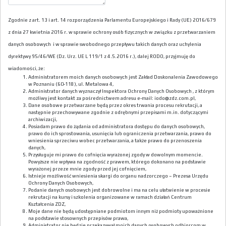
Zgodnie z art. 13 i art. 14 rozporządzenia Parlamentu Europejskiego i Rady (UE) 2016/679
z dnia 27 kwietnia 2016 r. w sprawie ochrony osób fizycznych w związku z przetwarzaniem
danych osobowych i w sprawie swobodnego przepływu takich danych oraz uchylenia
dyrektywy 95/46/WE (Dz. Urz. UE L 119/1 z 4.5.2016 r.), dalej RODO, przyjmuję do
wiadomości, że:
Administratorem moich danych osobowych jest Zakład Doskonalenia Zawodowego
w Poznaniu (60-118), ul. Metalowa 4,
Administrator danych wyznaczył Inspektora Ochrony Danych Osobowych , z którym
możliwy jest kontakt za pośrednictwem adresu e-mail: iodo@zdz.com.pl,
Dane osobowe przetwarzane będą przez okres trwania procesu rekrutacji, a
następnie przechowywane zgodnie z odrębnymi przepisami m.in. dotyczącymi
archiwizacji,
Posiadam prawo do żądania od administratora dostępu do danych osobowych,
prawo do ich sprostowania, usunięcia lub ograniczenia przetwarzania, prawo do
wniesienia sprzeciwu wobec przetwarzania, a także prawo do przenoszenia
danych,
Przysługuje mi prawo do cofnięcia wyrażonej zgody w dowolnym momencie.
Powyższe nie wpływa na zgodność z prawem, którego dokonano na podstawie
wyrażonej przeze mnie zgody przed jej cofnięciem,
Istnieje możliwość wniesienia skargi do organu nadzorczego – Prezesa Urzędu
Ochrony Danych Osobowych,
Podanie danych osobowych jest dobrowolne i ma na celu ułatwienie w procesie
rekrutacji na kursy i szkolenia organizowane w ramach działań Centrum
Kształcenia ZDZ,
Moje dane nie będą udostępniane podmiotom innym niż podmioty upoważnione
na podstawie stosownych przepisów prawa,
Administrator nie będzie przekazywał moich danych osobowych odbiorcom w