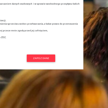
rzetwarzaniem danych osobowych i w sprawie swobodnego przepływu takich
zacji,
esienia sprzeciwu wobec przetwarzania, a także prawo do przenoszenia
j przeze mnie zgody przed jej cofnięciem,
a ZDZ,
ZAPISZ DANE