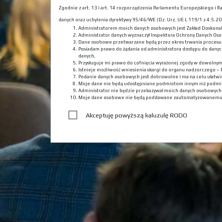
Zgodnie z art. 13 i art. 14 rozporządzenia Parlamentu Europejskiego i
danych oraz uchylenia dyrektywy 95/46/WE (Dz. Urz. UE L 119/1 z 4.5.201
Administratorem moich danych osobowych jest Zakład Doskona
Administrator danych wyznaczył Inspektora Ochrony Danych Oso
Dane osobowe przetwarzane będą przez okres trwania procesu r
Posiadam prawo do żądania od administratora dostępu do danyc
danych,
Przysługuje mi prawo do cofnięcia wyrażonej zgody w dowolny
Istnieje możliwość wniesienia skargi do organu nadzorczego –
Podanie danych osobowych jest dobrowolne i ma na celu ułatwie
Moje dane nie będą udostępniane podmiotom innym niż podmi
Administrator nie będzie przekazywał moich danych osobowyc
Moje dane osobowe nie będą poddawane zautomatyzowanemu
Akceptuję powyższą kaluzulę RODO