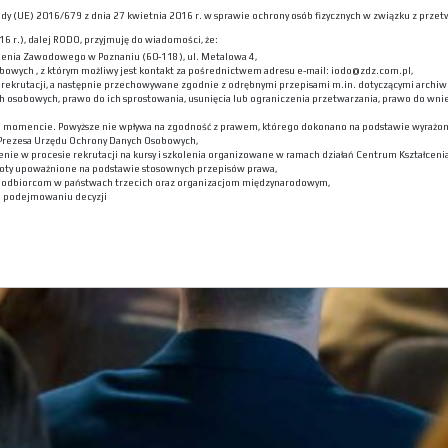
 Rady (UE) 2016/679 z dnia 27 kwietnia 2016 r. w sprawie ochrony osób fizycznych w związku z p
6 r.), dalej RODO, przyjmuję do wiadomości, że:
lenia Zawodowego w Poznaniu (60-118), ul. Metalowa 4,
bowych , z którym możliwy jest kontakt za pośrednictwem adresu e-mail: iodo@zdz.com.pl,
ekrutacji, a następnie przechowywane zgodnie z odrębnymi przepisami m.in. dotyczącymi archiwi
h osobowych, prawo do ich sprostowania, usunięcia lub ograniczenia przetwarzania, prawo do wni
m momencie. Powyższe nie wpływa na zgodność z prawem, którego dokonano na podstawie wyrażone
 Prezesa Urzędu Ochrony Danych Osobowych,
nie w procesie rekrutacji na kursy i szkolenia organizowane w ramach działań Centrum Kształceni
oty upoważnione na podstawie stosownych przepisów prawa,
h odbiorcom w państwach trzecich oraz organizacjom międzynarodowym,
 podejmowaniu decyzji