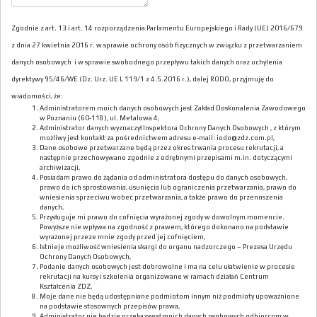
Zgodnie z art. 13 i art. 14 rozporządzenia Parlamentu Europejskiego i Rady (UE) 2016/679
z dnia 27 kwietnia 2016 r. w sprawie ochrony osób fizycznych w związku z przetwarzaniem
danych osobowych i w sprawie swobodnego przepływu takich danych oraz uchylenia
dyrektywy 95/46/WE (Dz. Urz. UE L 119/1 z 4.5.2016 r.), dalej RODO, przyjmuję do
wiadomości, że:
Administratorem moich danych osobowych jest Zakład Doskonalenia Zawodowego
w Poznaniu (60-118), ul. Metalowa 4,
Administrator danych wyznaczył Inspektora Ochrony Danych Osobowych , z którym
możliwy jest kontakt za pośrednictwem adresu e-mail: iodo@zdz.com.pl,
Dane osobowe przetwarzane będą przez okres trwania procesu rekrutacji, a
następnie przechowywane zgodnie z odrębnymi przepisami m.in. dotyczącymi
archiwizacji,
Posiadam prawo do żądania od administratora dostępu do danych osobowych,
prawo do ich sprostowania, usunięcia lub ograniczenia przetwarzania, prawo do
wniesienia sprzeciwu wobec przetwarzania, a także prawo do przenoszenia
danych,
Przysługuje mi prawo do cofnięcia wyrażonej zgody w dowolnym momencie.
Powyższe nie wpływa na zgodność z prawem, którego dokonano na podstawie
wyrażonej przeze mnie zgody przed jej cofnięciem,
Istnieje możliwość wniesienia skargi do organu nadzorczego – Prezesa Urzędu
Ochrony Danych Osobowych,
Podanie danych osobowych jest dobrowolne i ma na celu ułatwienie w procesie
rekrutacji na kursy i szkolenia organizowane w ramach działań Centrum
Kształcenia ZDZ,
Moje dane nie będą udostępniane podmiotom innym niż podmioty upoważnione
na podstawie stosownych przepisów prawa,
Administrator nie będzie przekazywał moich danych osobowych odbiorcom w