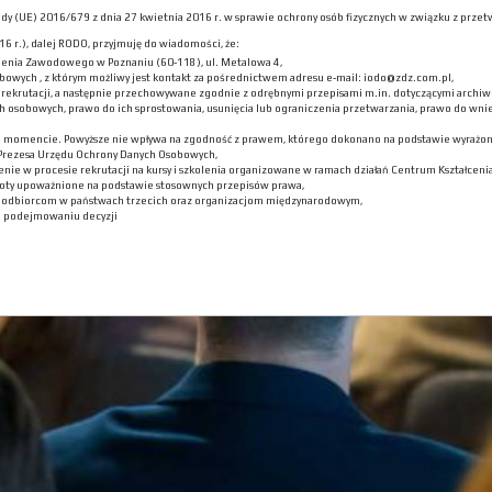
 Rady (UE) 2016/679 z dnia 27 kwietnia 2016 r. w sprawie ochrony osób fizycznych w związku z p
6 r.), dalej RODO, przyjmuję do wiadomości, że:
lenia Zawodowego w Poznaniu (60-118), ul. Metalowa 4,
bowych , z którym możliwy jest kontakt za pośrednictwem adresu e-mail: iodo@zdz.com.pl,
ekrutacji, a następnie przechowywane zgodnie z odrębnymi przepisami m.in. dotyczącymi archiwi
h osobowych, prawo do ich sprostowania, usunięcia lub ograniczenia przetwarzania, prawo do wni
m momencie. Powyższe nie wpływa na zgodność z prawem, którego dokonano na podstawie wyrażone
 Prezesa Urzędu Ochrony Danych Osobowych,
nie w procesie rekrutacji na kursy i szkolenia organizowane w ramach działań Centrum Kształceni
oty upoważnione na podstawie stosownych przepisów prawa,
h odbiorcom w państwach trzecich oraz organizacjom międzynarodowym,
 podejmowaniu decyzji