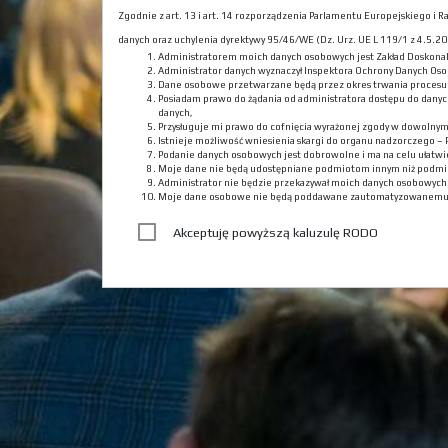
Zgodnie z art. 13 i art. 14 rozporządzenia Parlamentu Europejskiego i
danych oraz uchylenia dyrektywy 95/46/WE (Dz. Urz. UE L 119/1 z 4.5.201
Administratorem moich danych osobowych jest Zakład Doskona
Administrator danych wyznaczył Inspektora Ochrony Danych Oso
Dane osobowe przetwarzane będą przez okres trwania procesu r
Posiadam prawo do żądania od administratora dostępu do danyc
danych,
Przysługuje mi prawo do cofnięcia wyrażonej zgody w dowolny
Istnieje możliwość wniesienia skargi do organu nadzorczego –
Podanie danych osobowych jest dobrowolne i ma na celu ułatwie
Moje dane nie będą udostępniane podmiotom innym niż podmi
Administrator nie będzie przekazywał moich danych osobowyc
Moje dane osobowe nie będą poddawane zautomatyzowanemu
Akceptuję powyższą kaluzulę RODO