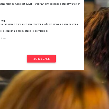
rzetwarzaniem danych osobowych i w sprawie swobodnego przepływu takich
zacji,
esienia sprzeciwu wobec przetwarzania, a także prawo do przenoszenia
j przeze mnie zgody przed jej cofnięciem,
a ZDZ,
ZAPISZ DANE