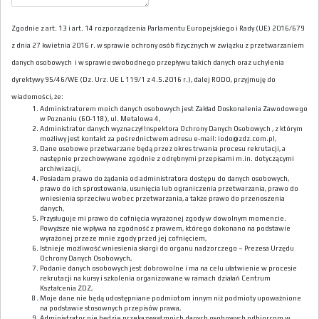
Zgodnie z art. 13 i art. 14 rozporządzenia Parlamentu Europejskiego i Rady (UE) 2016/679
z dnia 27 kwietnia 2016 r. w sprawie ochrony osób fizycznych w związku z przetwarzaniem
danych osobowych i w sprawie swobodnego przepływu takich danych oraz uchylenia
dyrektywy 95/46/WE (Dz. Urz. UE L 119/1 z 4.5.2016 r.), dalej RODO, przyjmuję do
wiadomości, że:
Administratorem moich danych osobowych jest Zakład Doskonalenia Zawodowego
w Poznaniu (60-118), ul. Metalowa 4,
Administrator danych wyznaczył Inspektora Ochrony Danych Osobowych , z którym
możliwy jest kontakt za pośrednictwem adresu e-mail: iodo@zdz.com.pl,
Dane osobowe przetwarzane będą przez okres trwania procesu rekrutacji, a
następnie przechowywane zgodnie z odrębnymi przepisami m.in. dotyczącymi
archiwizacji,
Posiadam prawo do żądania od administratora dostępu do danych osobowych,
prawo do ich sprostowania, usunięcia lub ograniczenia przetwarzania, prawo do
wniesienia sprzeciwu wobec przetwarzania, a także prawo do przenoszenia
danych,
Przysługuje mi prawo do cofnięcia wyrażonej zgody w dowolnym momencie.
Powyższe nie wpływa na zgodność z prawem, którego dokonano na podstawie
wyrażonej przeze mnie zgody przed jej cofnięciem,
Istnieje możliwość wniesienia skargi do organu nadzorczego – Prezesa Urzędu
Ochrony Danych Osobowych,
Podanie danych osobowych jest dobrowolne i ma na celu ułatwienie w procesie
rekrutacji na kursy i szkolenia organizowane w ramach działań Centrum
Kształcenia ZDZ,
Moje dane nie będą udostępniane podmiotom innym niż podmioty upoważnione
na podstawie stosownych przepisów prawa,
Administrator nie będzie przekazywał moich danych osobowych odbiorcom w