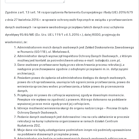
Zgodnie z art. 13 i art. 14 rozporządzenia Parlamentu Europejskiego i Rady (UE) 2016/679
z dnia 27 kwietnia 2016 r. w sprawie ochrony osób fizycznych w związku z przetwarzaniem
danych osobowych i w sprawie swobodnego przepływu takich danych oraz uchylenia
dyrektywy 95/46/WE (Dz. Urz. UE L 119/1 z 4.5.2016 r.), dalej RODO, przyjmuję do
wiadomości, że:
Administratorem moich danych osobowych jest Zakład Doskonalenia Zawodowego
w Poznaniu (60-118), ul. Metalowa 4,
Administrator danych wyznaczył Inspektora Ochrony Danych Osobowych , z którym
możliwy jest kontakt za pośrednictwem adresu e-mail: iodo@zdz.com.pl,
Dane osobowe przetwarzane będą przez okres trwania procesu rekrutacji, a
następnie przechowywane zgodnie z odrębnymi przepisami m.in. dotyczącymi
archiwizacji,
Posiadam prawo do żądania od administratora dostępu do danych osobowych,
prawo do ich sprostowania, usunięcia lub ograniczenia przetwarzania, prawo do
wniesienia sprzeciwu wobec przetwarzania, a także prawo do przenoszenia
danych,
Przysługuje mi prawo do cofnięcia wyrażonej zgody w dowolnym momencie.
Powyższe nie wpływa na zgodność z prawem, którego dokonano na podstawie
wyrażonej przeze mnie zgody przed jej cofnięciem,
Istnieje możliwość wniesienia skargi do organu nadzorczego – Prezesa Urzędu
Ochrony Danych Osobowych,
Podanie danych osobowych jest dobrowolne i ma na celu ułatwienie w procesie
rekrutacji na kursy i szkolenia organizowane w ramach działań Centrum
Kształcenia ZDZ,
Moje dane nie będą udostępniane podmiotom innym niż podmioty upoważnione
na podstawie stosownych przepisów prawa,
Administrator nie będzie przekazywał moich danych osobowych odbiorcom w