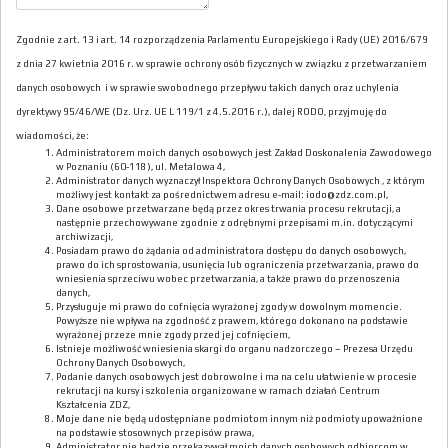
Zgodnie z art. 13 i art. 14 rozporządzenia Parlamentu Europejskiego i Rady (UE) 2016/679
z dnia 27 kwietnia 2016 r. w sprawie ochrony osób fizycznych w związku z przetwarzaniem
danych osobowych i w sprawie swobodnego przepływu takich danych oraz uchylenia
dyrektywy 95/46/WE (Dz. Urz. UE L 119/1 z 4.5.2016 r.), dalej RODO, przyjmuję do
wiadomości, że:
Administratorem moich danych osobowych jest Zakład Doskonalenia Zawodowego
w Poznaniu (60-118), ul. Metalowa 4,
Administrator danych wyznaczył Inspektora Ochrony Danych Osobowych , z którym
możliwy jest kontakt za pośrednictwem adresu e-mail: iodo@zdz.com.pl,
Dane osobowe przetwarzane będą przez okres trwania procesu rekrutacji, a
następnie przechowywane zgodnie z odrębnymi przepisami m.in. dotyczącymi
archiwizacji,
Posiadam prawo do żądania od administratora dostępu do danych osobowych,
prawo do ich sprostowania, usunięcia lub ograniczenia przetwarzania, prawo do
wniesienia sprzeciwu wobec przetwarzania, a także prawo do przenoszenia
danych,
Przysługuje mi prawo do cofnięcia wyrażonej zgody w dowolnym momencie.
Powyższe nie wpływa na zgodność z prawem, którego dokonano na podstawie
wyrażonej przeze mnie zgody przed jej cofnięciem,
Istnieje możliwość wniesienia skargi do organu nadzorczego – Prezesa Urzędu
Ochrony Danych Osobowych,
Podanie danych osobowych jest dobrowolne i ma na celu ułatwienie w procesie
rekrutacji na kursy i szkolenia organizowane w ramach działań Centrum
Kształcenia ZDZ,
Moje dane nie będą udostępniane podmiotom innym niż podmioty upoważnione
na podstawie stosownych przepisów prawa,
Administrator nie będzie przekazywał moich danych osobowych odbiorcom w