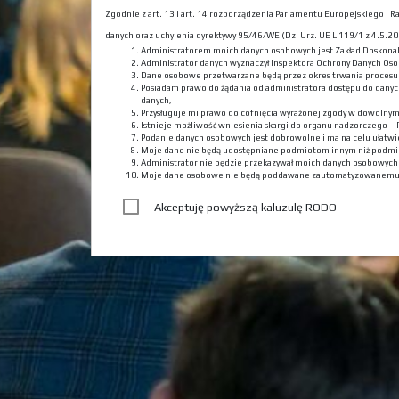
Zgodnie z art. 13 i art. 14 rozporządzenia Parlamentu Europejskiego i
danych oraz uchylenia dyrektywy 95/46/WE (Dz. Urz. UE L 119/1 z 4.5.201
Administratorem moich danych osobowych jest Zakład Doskona
Administrator danych wyznaczył Inspektora Ochrony Danych Oso
Dane osobowe przetwarzane będą przez okres trwania procesu r
Posiadam prawo do żądania od administratora dostępu do danyc
danych,
Przysługuje mi prawo do cofnięcia wyrażonej zgody w dowolny
Istnieje możliwość wniesienia skargi do organu nadzorczego –
Podanie danych osobowych jest dobrowolne i ma na celu ułatwie
Moje dane nie będą udostępniane podmiotom innym niż podmi
Administrator nie będzie przekazywał moich danych osobowyc
Moje dane osobowe nie będą poddawane zautomatyzowanemu
Akceptuję powyższą kaluzulę RODO