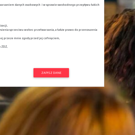
rzetwarzaniem danych osobowych i w sprawie swobodnego przepływu takich
zacji,
esienia sprzeciwu wobec przetwarzania, a także prawo do przenoszenia
j przeze mnie zgody przed jej cofnięciem,
a ZDZ,
ZAPISZ DANE