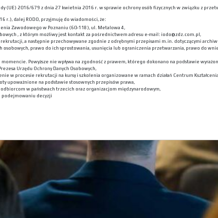
 Rady (UE) 2016/679 z dnia 27 kwietnia 2016 r. w sprawie ochrony osób fizycznych w związku z p
6 r.), dalej RODO, przyjmuję do wiadomości, że:
lenia Zawodowego w Poznaniu (60-118), ul. Metalowa 4,
bowych , z którym możliwy jest kontakt za pośrednictwem adresu e-mail: iodo@zdz.com.pl,
ekrutacji, a następnie przechowywane zgodnie z odrębnymi przepisami m.in. dotyczącymi archiwi
h osobowych, prawo do ich sprostowania, usunięcia lub ograniczenia przetwarzania, prawo do wni
m momencie. Powyższe nie wpływa na zgodność z prawem, którego dokonano na podstawie wyrażone
 Prezesa Urzędu Ochrony Danych Osobowych,
nie w procesie rekrutacji na kursy i szkolenia organizowane w ramach działań Centrum Kształceni
oty upoważnione na podstawie stosownych przepisów prawa,
h odbiorcom w państwach trzecich oraz organizacjom międzynarodowym,
 podejmowaniu decyzji