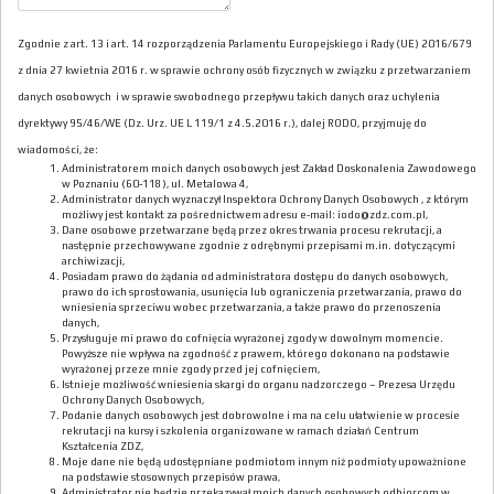
Zgodnie z art. 13 i art. 14 rozporządzenia Parlamentu Europejskiego i Rady (UE) 2016/679
z dnia 27 kwietnia 2016 r. w sprawie ochrony osób fizycznych w związku z przetwarzaniem
danych osobowych i w sprawie swobodnego przepływu takich danych oraz uchylenia
dyrektywy 95/46/WE (Dz. Urz. UE L 119/1 z 4.5.2016 r.), dalej RODO, przyjmuję do
wiadomości, że:
Administratorem moich danych osobowych jest Zakład Doskonalenia Zawodowego
w Poznaniu (60-118), ul. Metalowa 4,
Administrator danych wyznaczył Inspektora Ochrony Danych Osobowych , z którym
możliwy jest kontakt za pośrednictwem adresu e-mail: iodo@zdz.com.pl,
Dane osobowe przetwarzane będą przez okres trwania procesu rekrutacji, a
następnie przechowywane zgodnie z odrębnymi przepisami m.in. dotyczącymi
archiwizacji,
Posiadam prawo do żądania od administratora dostępu do danych osobowych,
prawo do ich sprostowania, usunięcia lub ograniczenia przetwarzania, prawo do
wniesienia sprzeciwu wobec przetwarzania, a także prawo do przenoszenia
danych,
Przysługuje mi prawo do cofnięcia wyrażonej zgody w dowolnym momencie.
Powyższe nie wpływa na zgodność z prawem, którego dokonano na podstawie
wyrażonej przeze mnie zgody przed jej cofnięciem,
Istnieje możliwość wniesienia skargi do organu nadzorczego – Prezesa Urzędu
Ochrony Danych Osobowych,
Podanie danych osobowych jest dobrowolne i ma na celu ułatwienie w procesie
rekrutacji na kursy i szkolenia organizowane w ramach działań Centrum
Kształcenia ZDZ,
Moje dane nie będą udostępniane podmiotom innym niż podmioty upoważnione
na podstawie stosownych przepisów prawa,
Administrator nie będzie przekazywał moich danych osobowych odbiorcom w