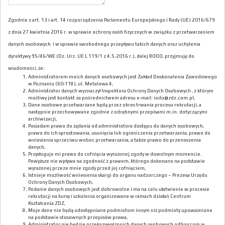
Zgodnie z art. 13 i art. 14 rozporządzenia Parlamentu Europejskiego i Rady (UE) 2016/679
z dnia 27 kwietnia 2016 r. w sprawie ochrony osób fizycznych w związku z przetwarzaniem
danych osobowych i w sprawie swobodnego przepływu takich danych oraz uchylenia
dyrektywy 95/46/WE (Dz. Urz. UE L 119/1 z 4.5.2016 r.), dalej RODO, przyjmuję do
wiadomości, że:
Administratorem moich danych osobowych jest Zakład Doskonalenia Zawodowego
w Poznaniu (60-118), ul. Metalowa 4,
Administrator danych wyznaczył Inspektora Ochrony Danych Osobowych , z którym
możliwy jest kontakt za pośrednictwem adresu e-mail: iodo@zdz.com.pl,
Dane osobowe przetwarzane będą przez okres trwania procesu rekrutacji, a
następnie przechowywane zgodnie z odrębnymi przepisami m.in. dotyczącymi
archiwizacji,
Posiadam prawo do żądania od administratora dostępu do danych osobowych,
prawo do ich sprostowania, usunięcia lub ograniczenia przetwarzania, prawo do
wniesienia sprzeciwu wobec przetwarzania, a także prawo do przenoszenia
danych,
Przysługuje mi prawo do cofnięcia wyrażonej zgody w dowolnym momencie.
Powyższe nie wpływa na zgodność z prawem, którego dokonano na podstawie
wyrażonej przeze mnie zgody przed jej cofnięciem,
Istnieje możliwość wniesienia skargi do organu nadzorczego – Prezesa Urzędu
Ochrony Danych Osobowych,
Podanie danych osobowych jest dobrowolne i ma na celu ułatwienie w procesie
rekrutacji na kursy i szkolenia organizowane w ramach działań Centrum
Kształcenia ZDZ,
Moje dane nie będą udostępniane podmiotom innym niż podmioty upoważnione
na podstawie stosownych przepisów prawa,
Administrator nie będzie przekazywał moich danych osobowych odbiorcom w