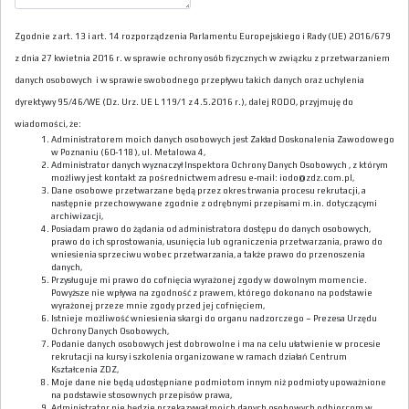
Zgodnie z art. 13 i art. 14 rozporządzenia Parlamentu Europejskiego i Rady (UE) 2016/679
z dnia 27 kwietnia 2016 r. w sprawie ochrony osób fizycznych w związku z przetwarzaniem
danych osobowych i w sprawie swobodnego przepływu takich danych oraz uchylenia
dyrektywy 95/46/WE (Dz. Urz. UE L 119/1 z 4.5.2016 r.), dalej RODO, przyjmuję do
wiadomości, że:
Administratorem moich danych osobowych jest Zakład Doskonalenia Zawodowego
w Poznaniu (60-118), ul. Metalowa 4,
Administrator danych wyznaczył Inspektora Ochrony Danych Osobowych , z którym
możliwy jest kontakt za pośrednictwem adresu e-mail: iodo@zdz.com.pl,
Dane osobowe przetwarzane będą przez okres trwania procesu rekrutacji, a
następnie przechowywane zgodnie z odrębnymi przepisami m.in. dotyczącymi
archiwizacji,
Posiadam prawo do żądania od administratora dostępu do danych osobowych,
prawo do ich sprostowania, usunięcia lub ograniczenia przetwarzania, prawo do
wniesienia sprzeciwu wobec przetwarzania, a także prawo do przenoszenia
danych,
Przysługuje mi prawo do cofnięcia wyrażonej zgody w dowolnym momencie.
Powyższe nie wpływa na zgodność z prawem, którego dokonano na podstawie
wyrażonej przeze mnie zgody przed jej cofnięciem,
Istnieje możliwość wniesienia skargi do organu nadzorczego – Prezesa Urzędu
Ochrony Danych Osobowych,
Podanie danych osobowych jest dobrowolne i ma na celu ułatwienie w procesie
rekrutacji na kursy i szkolenia organizowane w ramach działań Centrum
Kształcenia ZDZ,
Moje dane nie będą udostępniane podmiotom innym niż podmioty upoważnione
na podstawie stosownych przepisów prawa,
Administrator nie będzie przekazywał moich danych osobowych odbiorcom w