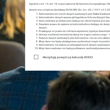
Zgodnie z art. 13 i art. 14 rozporządzenia Parlamentu Europejskiego i
danych oraz uchylenia dyrektywy 95/46/WE (Dz. Urz. UE L 119/1 z 4.5.201
Administratorem moich danych osobowych jest Zakład Doskona
Administrator danych wyznaczył Inspektora Ochrony Danych Oso
Dane osobowe przetwarzane będą przez okres trwania procesu r
Posiadam prawo do żądania od administratora dostępu do danyc
danych,
Przysługuje mi prawo do cofnięcia wyrażonej zgody w dowolny
Istnieje możliwość wniesienia skargi do organu nadzorczego –
Podanie danych osobowych jest dobrowolne i ma na celu ułatwie
Moje dane nie będą udostępniane podmiotom innym niż podmi
Administrator nie będzie przekazywał moich danych osobowyc
Moje dane osobowe nie będą poddawane zautomatyzowanemu
Akceptuję powyższą kaluzulę RODO