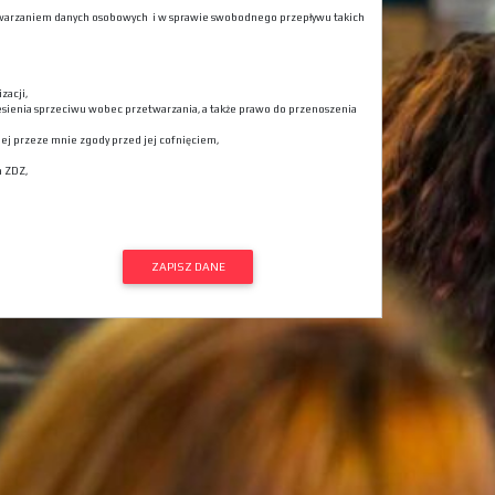
rzetwarzaniem danych osobowych i w sprawie swobodnego przepływu takich
zacji,
esienia sprzeciwu wobec przetwarzania, a także prawo do przenoszenia
j przeze mnie zgody przed jej cofnięciem,
a ZDZ,
ZAPISZ DANE