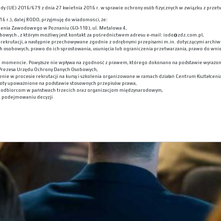
 Rady (UE) 2016/679 z dnia 27 kwietnia 2016 r. w sprawie ochrony osób fizycznych w związku z p
6 r.), dalej RODO, przyjmuję do wiadomości, że:
lenia Zawodowego w Poznaniu (60-118), ul. Metalowa 4,
bowych , z którym możliwy jest kontakt za pośrednictwem adresu e-mail: iodo@zdz.com.pl,
ekrutacji, a następnie przechowywane zgodnie z odrębnymi przepisami m.in. dotyczącymi archiwi
h osobowych, prawo do ich sprostowania, usunięcia lub ograniczenia przetwarzania, prawo do wni
m momencie. Powyższe nie wpływa na zgodność z prawem, którego dokonano na podstawie wyrażone
 Prezesa Urzędu Ochrony Danych Osobowych,
nie w procesie rekrutacji na kursy i szkolenia organizowane w ramach działań Centrum Kształceni
oty upoważnione na podstawie stosownych przepisów prawa,
h odbiorcom w państwach trzecich oraz organizacjom międzynarodowym,
 podejmowaniu decyzji