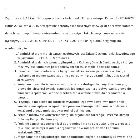
Zgodnie z art. 13 i art. 14 rozporządzenia Parlamentu Europejskiego i Rady (UE) 2016/679
z dnia 27 kwietnia 2016 r. w sprawie ochrony osób fizycznych w związku z przetwarzaniem
danych osobowych i w sprawie swobodnego przepływu takich danych oraz uchylenia
dyrektywy 95/46/WE (Dz. Urz. UE L 119/1 z 4.5.2016 r.), dalej RODO, przyjmuję do
wiadomości, że:
Administratorem moich danych osobowych jest Zakład Doskonalenia Zawodowego
w Poznaniu (60-118), ul. Metalowa 4,
Administrator danych wyznaczył Inspektora Ochrony Danych Osobowych , z którym
możliwy jest kontakt za pośrednictwem adresu e-mail: iodo@zdz.com.pl,
Dane osobowe przetwarzane będą przez okres trwania procesu rekrutacji, a
następnie przechowywane zgodnie z odrębnymi przepisami m.in. dotyczącymi
archiwizacji,
Posiadam prawo do żądania od administratora dostępu do danych osobowych,
prawo do ich sprostowania, usunięcia lub ograniczenia przetwarzania, prawo do
wniesienia sprzeciwu wobec przetwarzania, a także prawo do przenoszenia
danych,
Przysługuje mi prawo do cofnięcia wyrażonej zgody w dowolnym momencie.
Powyższe nie wpływa na zgodność z prawem, którego dokonano na podstawie
wyrażonej przeze mnie zgody przed jej cofnięciem,
Istnieje możliwość wniesienia skargi do organu nadzorczego – Prezesa Urzędu
Ochrony Danych Osobowych,
Podanie danych osobowych jest dobrowolne i ma na celu ułatwienie w procesie
rekrutacji na kursy i szkolenia organizowane w ramach działań Centrum
Kształcenia ZDZ,
Moje dane nie będą udostępniane podmiotom innym niż podmioty upoważnione