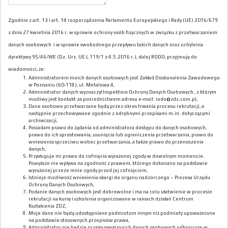
Zgodnie z art. 13 i art. 14 rozporządzenia Parlamentu Europejskiego i Rady (UE) 2016/679
z dnia 27 kwietnia 2016 r. w sprawie ochrony osób fizycznych w związku z przetwarzaniem
danych osobowych i w sprawie swobodnego przepływu takich danych oraz uchylenia
dyrektywy 95/46/WE (Dz. Urz. UE L 119/1 z 4.5.2016 r.), dalej RODO, przyjmuję do
wiadomości, że:
Administratorem moich danych osobowych jest Zakład Doskonalenia Zawodowego
w Poznaniu (60-118), ul. Metalowa 4,
Administrator danych wyznaczył Inspektora Ochrony Danych Osobowych , z którym
możliwy jest kontakt za pośrednictwem adresu e-mail: iodo@zdz.com.pl,
Dane osobowe przetwarzane będą przez okres trwania procesu rekrutacji, a
następnie przechowywane zgodnie z odrębnymi przepisami m.in. dotyczącymi
archiwizacji,
Posiadam prawo do żądania od administratora dostępu do danych osobowych,
prawo do ich sprostowania, usunięcia lub ograniczenia przetwarzania, prawo do
wniesienia sprzeciwu wobec przetwarzania, a także prawo do przenoszenia
danych,
Przysługuje mi prawo do cofnięcia wyrażonej zgody w dowolnym momencie.
Powyższe nie wpływa na zgodność z prawem, którego dokonano na podstawie
wyrażonej przeze mnie zgody przed jej cofnięciem,
Istnieje możliwość wniesienia skargi do organu nadzorczego – Prezesa Urzędu
Ochrony Danych Osobowych,
Podanie danych osobowych jest dobrowolne i ma na celu ułatwienie w procesie
rekrutacji na kursy i szkolenia organizowane w ramach działań Centrum
Kształcenia ZDZ,
Moje dane nie będą udostępniane podmiotom innym niż podmioty upoważnione
na podstawie stosownych przepisów prawa,
Administrator nie będzie przekazywał moich danych osobowych odbiorcom w